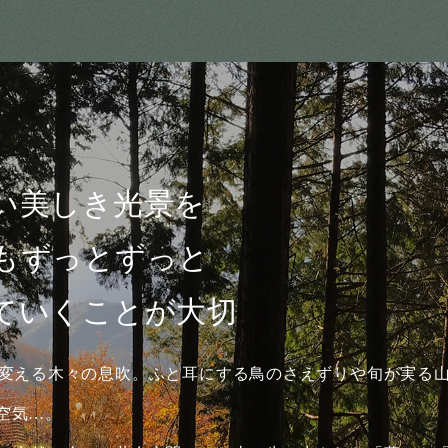
い美しき光景を
もずっとずっと
ていくことが大切
変える木々の息吹。ふと耳にする鳥のさえずりや旬が実る
空気…。