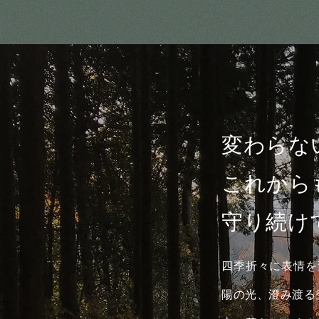
変わらな
これから
守り続け
四季折々に表情を
陽の光、澄み渡る