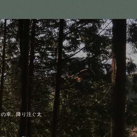
山の幸、降り注ぐ太