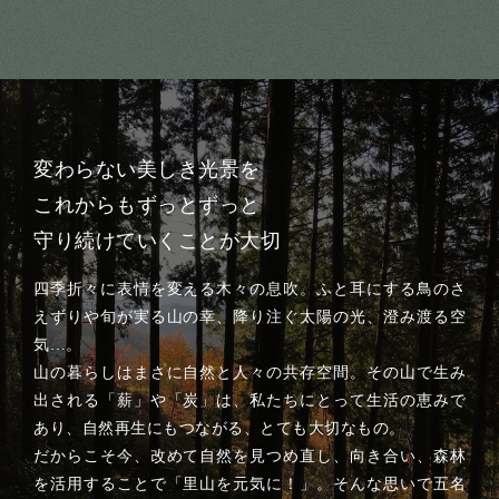
変わらない美しき光景を
これからもずっとずっと
守り続けていくことが大切
四季折々に表情を変える木々の息吹。ふと耳にする鳥のさ
えずりや旬が実る山の幸、降り注ぐ太陽の光、澄み渡る空
気…。
山の暮らしはまさに自然と人々の共存空間。その山で生み
出される「薪」や「炭」は、私たちにとって生活の恵みで
あり、自然再生にもつながる、とても大切なもの。
だからこそ今、改めて自然を見つめ直し、向き合い、森林
を活用することで「里山を元気に！」。そんな思いで五名